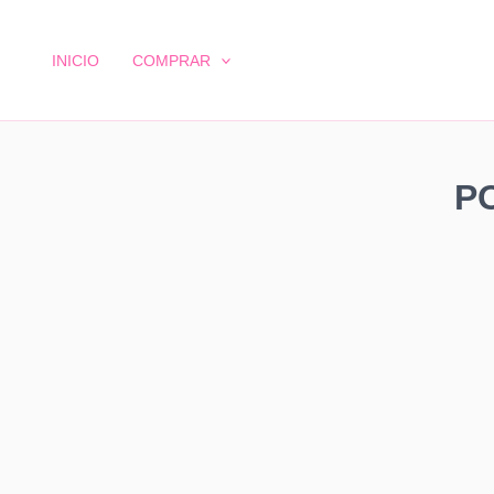
Ir
al
INICIO
COMPRAR
contenido
P