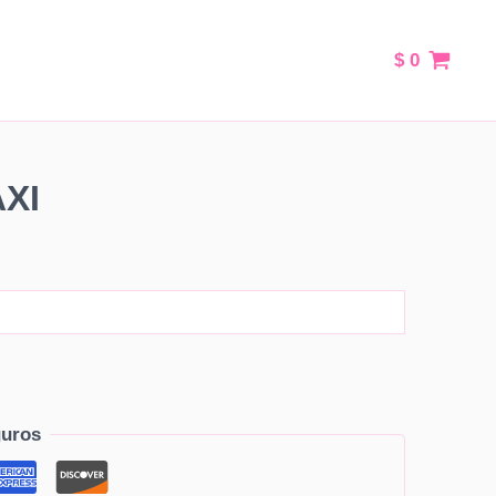
$
0
XI
uros