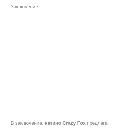
Заключение
В заключение,
казино Crazy Fox
предлага