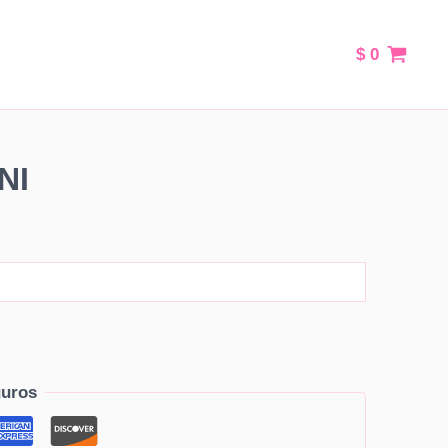
$
0
NI
uros