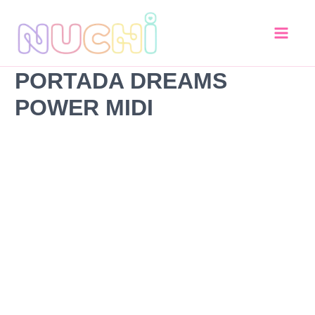
PORTADA
Ir
DREAMS
al
POWER
contenido
MIDI
cantidad
PORTADA DREAMS
POWER MIDI