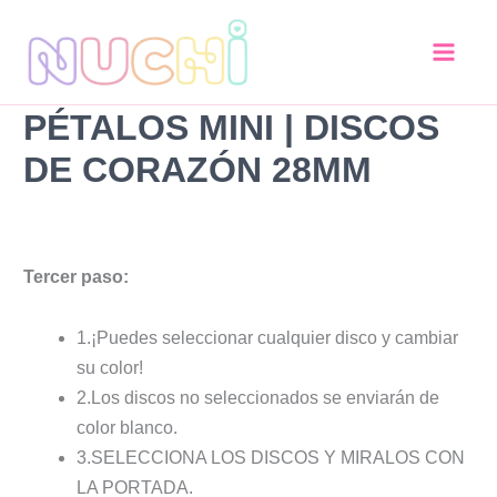
Pétalos
Ir
MINI
al
|
contenido
Discos
de
PÉTALOS MINI | DISCOS
Corazón
28mm
DE CORAZÓN 28MM
cantidad
Tercer paso:
1.¡Puedes seleccionar cualquier disco y cambiar
su color!
2.Los discos no seleccionados se enviarán de
color blanco.
3.SELECCIONA LOS DISCOS Y MIRALOS CON
LA PORTADA.