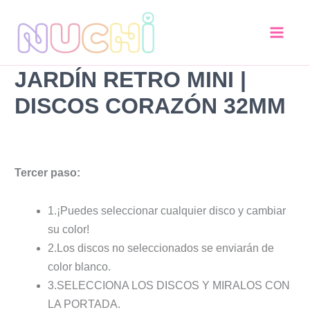
Jardín
Ir
Retro
al
MINI
contenido
|
Discos
JARDÍN RETRO MINI |
Corazón
32mm
DISCOS CORAZÓN 32MM
cantidad
Tercer paso:
1.¡Puedes seleccionar cualquier disco y cambiar
su color!
2.Los discos no seleccionados se enviarán de
color blanco.
3.SELECCIONA LOS DISCOS Y MIRALOS CON
LA PORTADA.