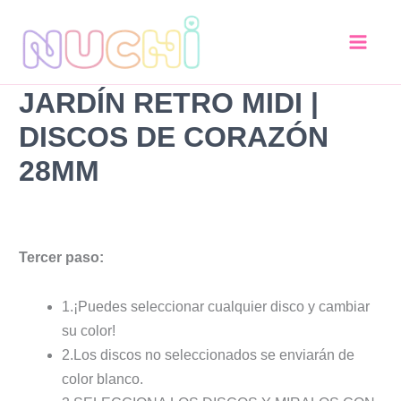
Jardín
Ir
Retro
al
MIDI
contenido
|
Discos
JARDÍN RETRO MIDI |
de
Corazón
DISCOS DE CORAZÓN
28mm
cantidad
28MM
Tercer paso:
1.¡Puedes seleccionar cualquier disco y cambiar
su color!
2.Los discos no seleccionados se enviarán de
color blanco.