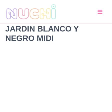
Jardin
Ir
Blanco
al
y
contenido
Negro
MIDI
JARDIN BLANCO Y
cantidad
NEGRO MIDI