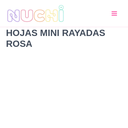
Hojas
Ir
MINI
al
Rayadas
contenido
Rosa
cantidad
HOJAS MINI RAYADAS
ROSA