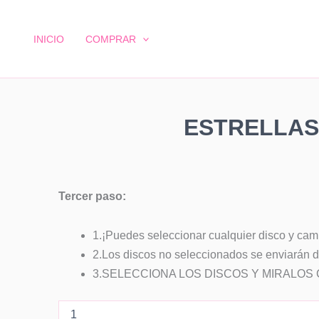
Estrellas
Ir
pop
al
MINI
INICIO
COMPRAR
contenido
|
Discos
Metalizados
35mm
cantidad
ESTRELLAS 
Tercer paso:
1.¡Puedes seleccionar cualquier disco y camb
2.Los discos no seleccionados se enviarán d
3.SELECCIONA LOS DISCOS Y MIRALOS