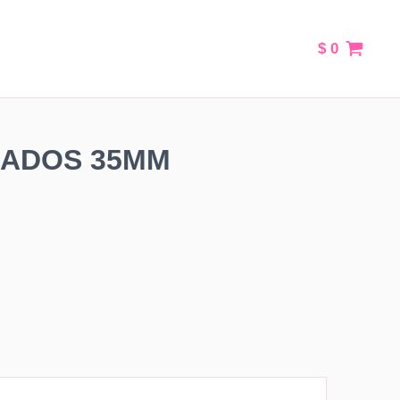
$
0
IZADOS 35MM