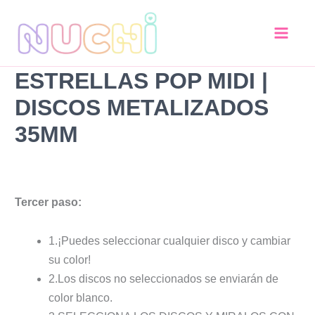
Estrellas
Ir
pop
al
MIDI
contenido
|
Discos
ESTRELLAS POP MIDI |
Metalizados
35mm
DISCOS METALIZADOS
cantidad
35MM
Tercer paso:
1.¡Puedes seleccionar cualquier disco y cambiar
su color!
2.Los discos no seleccionados se enviarán de
color blanco.