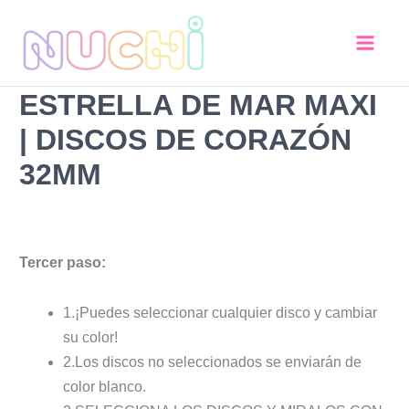
Estrella
Ir
de
al
Mar
contenido
MAXI
|
ESTRELLA DE MAR MAXI
Discos
de
| DISCOS DE CORAZÓN
Corazón
32mm
32MM
cantidad
Tercer paso:
1.¡Puedes seleccionar cualquier disco y cambiar
su color!
2.Los discos no seleccionados se enviarán de
color blanco.