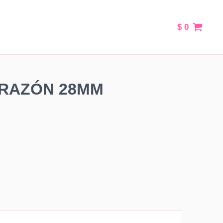
$
0
ORAZÓN 28MM