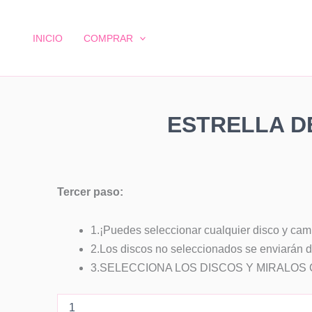
Estrella
Ir
de
al
Mar
INICIO
COMPRAR
contenido
MAXI
|
Discos
de
Corazón
28mm
ESTRELLA D
cantidad
Tercer paso:
1.¡Puedes seleccionar cualquier disco y camb
2.Los discos no seleccionados se enviarán d
3.SELECCIONA LOS DISCOS Y MIRALOS