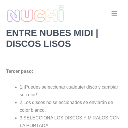
Entre
Ir
nubes
al
MIDI
contenido
|
Discos
ENTRE NUBES MIDI |
Lisos
cantidad
DISCOS LISOS
Tercer paso:
1.¡Puedes seleccionar cualquier disco y cambiar
su color!
2.Los discos no seleccionados se enviarán de
color blanco.
3.SELECCIONA LOS DISCOS Y MIRALOS CON
LA PORTADA.