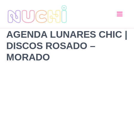
AGENDA
Ir
Lunares
al
chic
contenido
|
Discos
AGENDA LUNARES CHIC |
Rosado
-
DISCOS ROSADO –
Morado
cantidad
MORADO